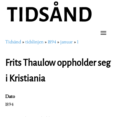
Hopp
til
hovedinnhold
Toggle
Tidsånd
tidslinjen
1894
januar
1
naviga
Navigasjonssti
Frits Thaulow oppholder seg
i Kristiania
Dato
1894