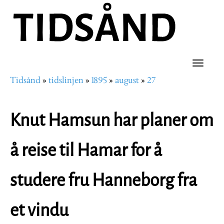
Hopp
til
hovedinnhold
Toggle
Tidsånd
tidslinjen
1895
august
27
naviga
Navigasjonssti
Knut Hamsun har planer om
å reise til Hamar for å
studere fru Hanneborg fra
et vindu