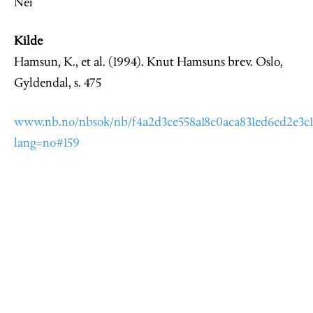
Nei
Kilde
Hamsun, K., et al. (1994). Knut Hamsuns brev. Oslo,
Gyldendal, s. 475
www.nb.no/nbsok/nb/f4a2d3ce558a18c0aca831ed6cd2e3c1.
lang=no#159