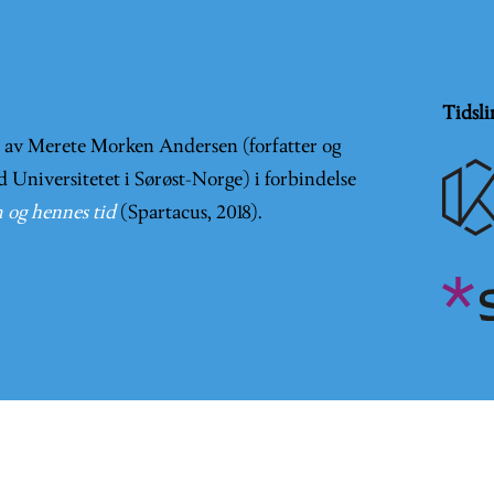
Tidsli
t av Merete Morken Andersen (forfatter og
d Universitetet i Sørøst-Norge) i forbindelse
 og hennes tid
(Spartacus, 2018).
er en
Creative Commons Navngivelse-IkkeKommersiell-DelPå