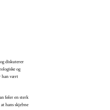
 og diskuterer
eologiske og
er han vært
n føler en sterk
g at hans skjebne