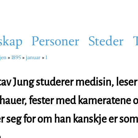
skap
Personer
Steder
jen
1895
januar
1
sti
tav Jung studerer medisin, leser
auer, fester med kameratene 
 seg for om han kanskje er so
e