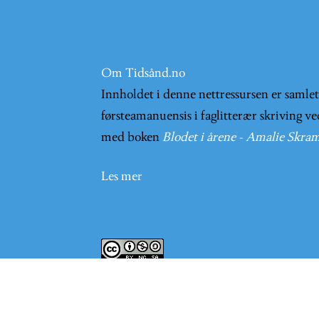
Om Tidsånd.no
Innholdet i denne nettressursen er samle
førsteamanuensis i faglitterær skriving ve
med boken
Blodet i årene - Amalie Skram
Les mer
Innholder på nettsiden er lisensieret und