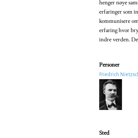
henger nøye samm
erfaringer som in
kommunisere om. 
erfaring hvor br
indre verden. Det
Personer
Friedrich Nietzs
Image
Sted