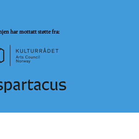
njen har mottatt støtte fra:
SammeVilkår 4.0 Internasjonal lisens
.
Logg på