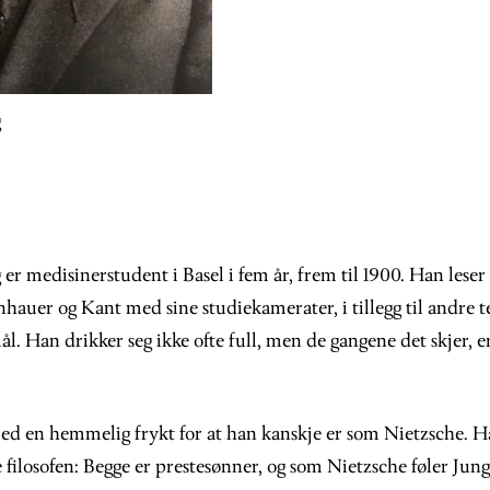
g
er medisinerstudent i Basel i fem år, frem til 1900. Han leser
auer og Kant med sine studiekamerater, i tillegg til andre t
mål. Han drikker seg ikke ofte full, men de gangene det skjer, 
ed en hemmelig frykt for at han kanskje er som Nietzsche. Ha
ne filosofen: Begge er prestesønner, og som Nietzsche føler Jun