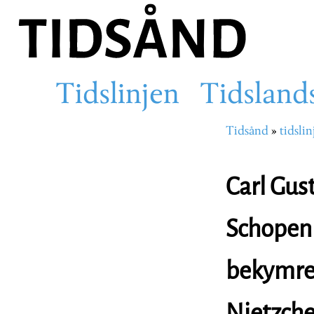
Hopp
til
hovedinnhold
Tidslinjen
Tidsland
Main
Tidsånd
tidslin
Navigasjons
navigation
Carl Gus
Schopenh
bekymrer
Nietzch