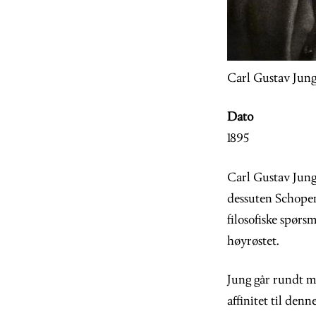
Carl Gustav Jun
Dato
1895
Carl Gustav Jung 
dessuten Schopenh
filosofiske spørs
høyrøstet.
Jung går rundt m
affinitet til den