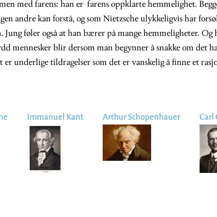
en med farens: han er farens oppklarte hemmelighet. Begge
gen andre kan forstå, og som Nietzsche ulykkeligvis har forsø
Jung føler også at han bærer på mange hemmeligheter. Og 
ydd mennesker blir dersom man begynner å snakke om det han
 er underlige tildragelser som det er vanskelig å finne et rasjo
che
Immanuel Kant
Arthur Schopenhauer
Carl
Image
Image
Imag