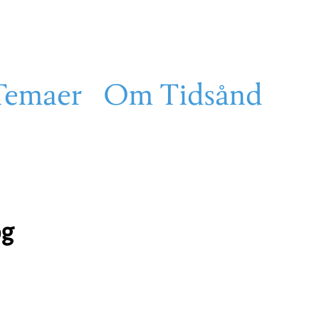
Temaer
Om Tidsånd
og
m