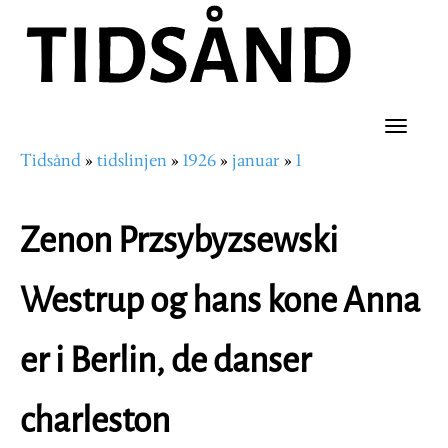
Hopp
til
hovedinnhold
Toggle
Tidsånd
tidslinjen
1926
januar
1
naviga
Navigasjonssti
Zenon Przsybyzsewski
Westrup og hans kone Anna
er i Berlin, de danser
charleston