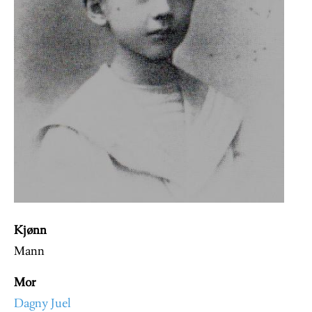
Kjønn
Mann
Mor
Dagny Juel