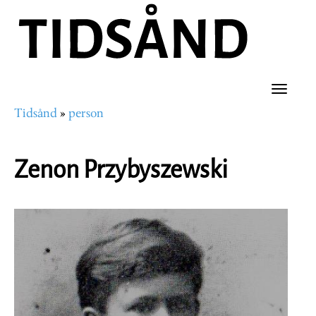
Hopp
til
hovedinnhold
Toggle
Tidsånd
person
naviga
Navigasjonssti
Zenon Przybyszewski
Portrettbilde