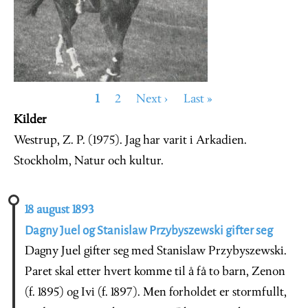
Sider
Nåværende
1
Page
2
Neste
Next ›
Siste
Last »
Kilder
side
side
side
Westrup, Z. P. (1975). Jag har varit i Arkadien.
Stockholm, Natur och kultur.
18 august 1893
Dagny Juel og Stanislaw Przybyszewski gifter seg
Dagny Juel gifter seg med Stanislaw Przybyszewski.
Paret skal etter hvert komme til å få to barn, Zenon
(f. 1895) og Ivi (f. 1897). Men forholdet er stormfullt,