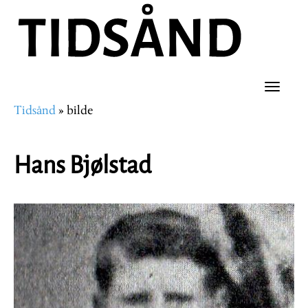
Hopp
til
hovedinnhold
Toggle
Tidsånd
bilde
naviga
Navigasjonssti
Hans Bjølstad
Image