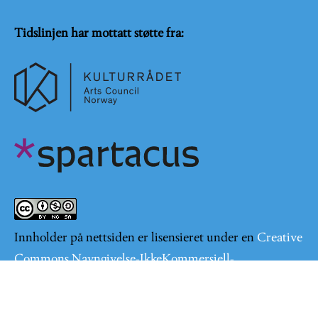
Tidslinjen har mottatt støtte fra:
Innholder på nettsiden er lisensieret under en
Creative
Commons Navngivelse-IkkeKommersiell-
DelPåSammeVilkår 4.0 Internasjonal lisens
.