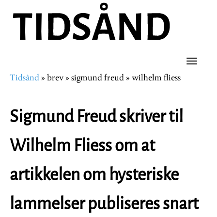
Hopp
til
hovedinnhold
Toggle
Tidsånd
brev
sigmund freud
wilhelm fliess
naviga
Navigasjonssti
Sigmund Freud skriver til
Wilhelm Fliess om at
artikkelen om hysteriske
lammelser publiseres snart