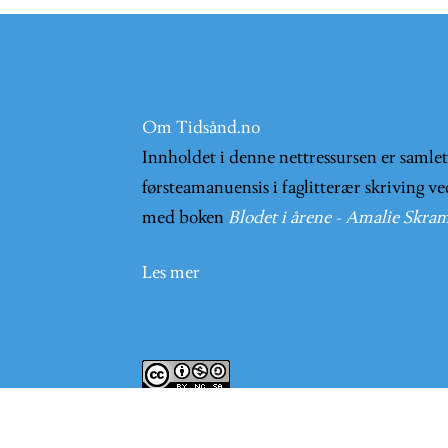
Om Tidsånd.no
Innholdet i denne nettressursen er samle
førsteamanuensis i faglitterær skriving ve
med boken
Blodet i årene - Amalie Skram
Les mer
Innholder på nettsiden er lisensieret und