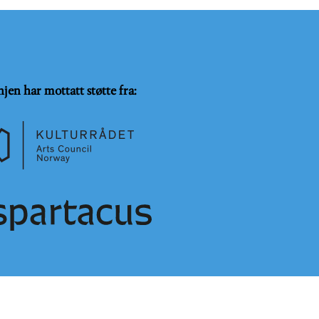
njen har mottatt støtte fra:
SammeVilkår 4.0 Internasjonal lisens
.