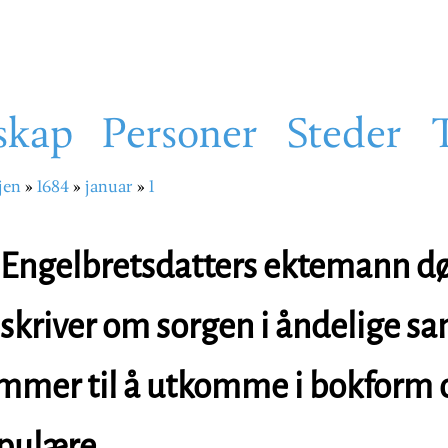
skap
Personer
Steder
jen
1684
januar
1
sti
Engelbretsdatters ektemann dø
skriver om sorgen i åndelige s
mmer til å utkomme i bokform o
pulære.