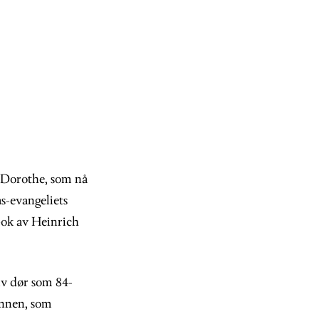
 Dorothe, som nå
s-evangeliets
bok av Heinrich
lv dør som 84-
ønnen, som