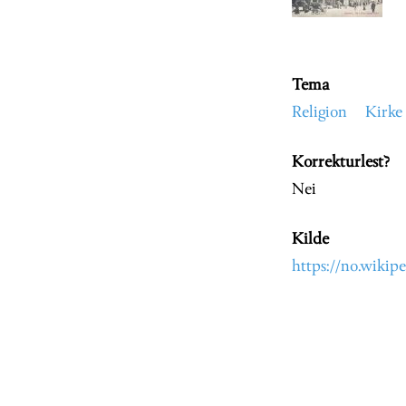
Tema
Religion
Kirke
Korrekturlest?
Nei
Kilde
https://no.wikip