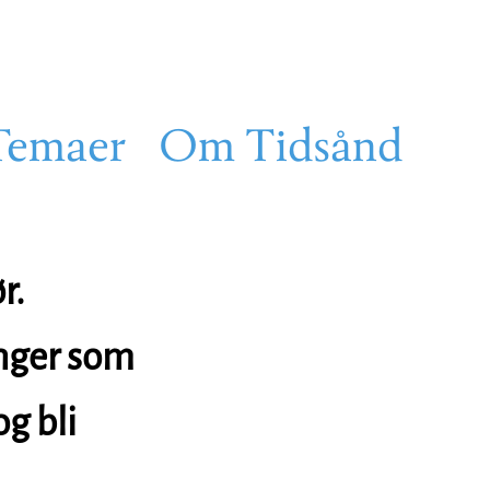
Temaer
Om Tidsånd
r.
anger som
g bli