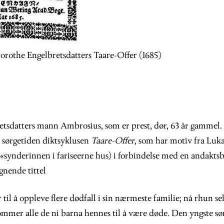
Dorothe Engelbretsdatters Taare-Offer (1685)
tsdatters mann Ambrosius, som er prest, dør, 63 år gammel.
 i sørgetiden diktsyklusen
Taare-Offer
, som har motiv fra Luka
 («synderinnen i fariseerne hus) i forbindelse med en andakts
gnende tittel
il å oppleve flere dødfall i sin nærmeste familie; nå rhun se
kommer alle de ni barna hennes til å være døde. Den yngste s