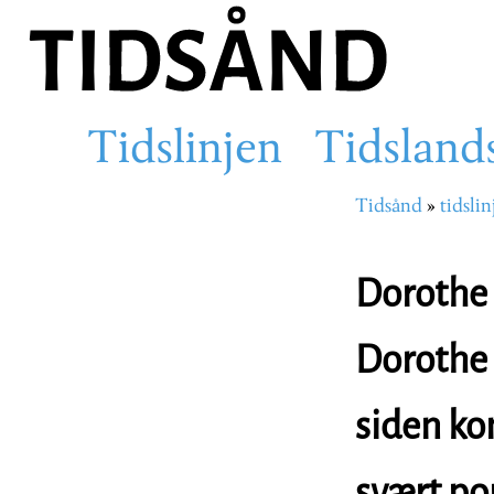
Hopp
til
hovedinnhold
Tidslinjen
Tidsland
Main
Tidsånd
tidslin
Navigasjons
navigation
Dorothe 
Dorothe 
siden ko
svært po