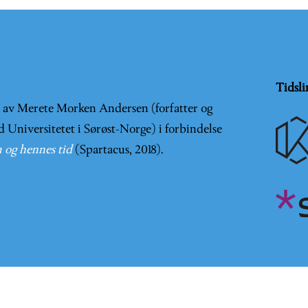
Tidsli
t av Merete Morken Andersen (forfatter og
d Universitetet i Sørøst-Norge) i forbindelse
 og hennes tid
(Spartacus, 2018).
er en
Creative Commons Navngivelse-IkkeKommersiell-DelPå