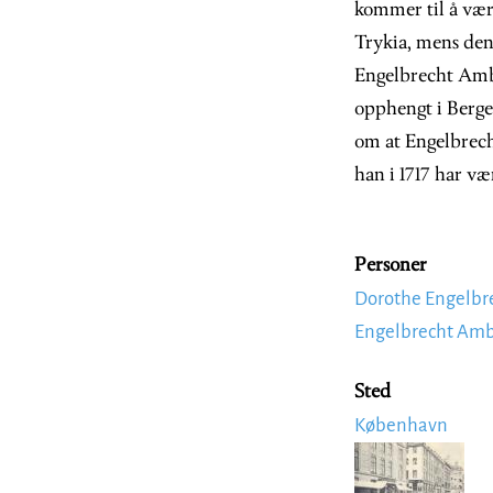
kommer til å vær
Trykia, mens den 
Engelbrecht Ambr
opphengt i Berge
om at Engelbrech
han i 1717 har væ
Personer
Dorothe Engelbr
Engelbrecht Amb
Sted
København
Image