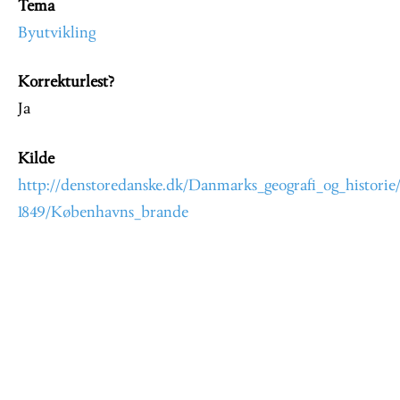
Tema
Byutvikling
Korrekturlest?
Ja
Kilde
http://denstoredanske.dk/Danmarks_geografi_og_histori
1849/Københavns_brande