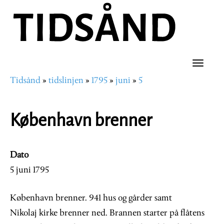
Hopp
til
hovedinnhold
Toggle
Tidsånd
tidslinjen
1795
juni
5
naviga
Navigasjonssti
København brenner
Dato
5 juni 1795
København brenner. 941 hus og gårder samt
Nikolaj kirke brenner ned. Brannen starter på flåtens