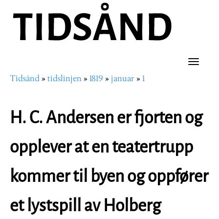
Hopp
til
hovedinnhold
Toggle
Tidsånd
tidslinjen
1819
januar
1
naviga
Navigasjonssti
H. C. Andersen er fjorten og
opplever at en teatertrupp
kommer til byen og oppfører
et lystspill av Holberg