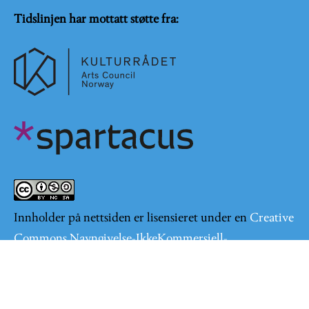
Tidslinjen har mottatt støtte fra:
Innholder på nettsiden er lisensieret under en
Creative
Commons Navngivelse-IkkeKommersiell-
DelPåSammeVilkår 4.0 Internasjonal lisens
.
Logg på
User