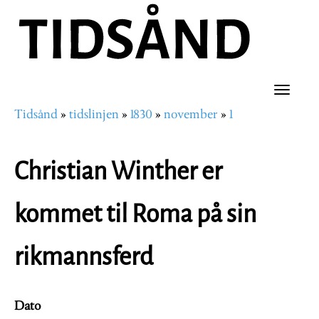
Hopp
til
hovedinnhold
Toggle
Tidsånd
tidslinjen
1830
november
1
naviga
Navigasjonssti
Christian Winther er
kommet til Roma på sin
rikmannsferd
Dato