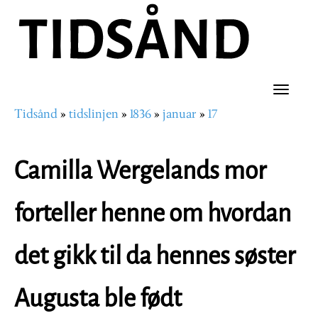
Hopp
til
hovedinnhold
Toggle
Tidsånd
tidslinjen
1836
januar
17
naviga
Navigasjonssti
Camilla Wergelands mor
forteller henne om hvordan
det gikk til da hennes søster
Augusta ble født