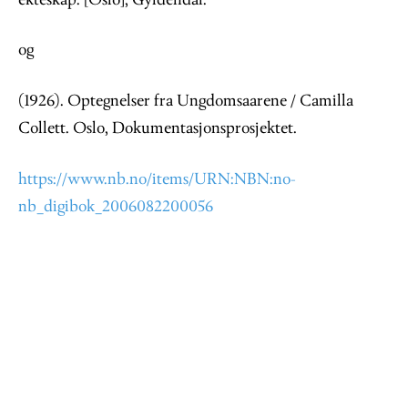
ekteskap. [Oslo], Gyldendal.
og
(1926). Optegnelser fra Ungdomsaarene / Camilla
Collett. Oslo, Dokumentasjonsprosjektet.
https://www.nb.no/items/URN:NBN:no-
nb_digibok_2006082200056