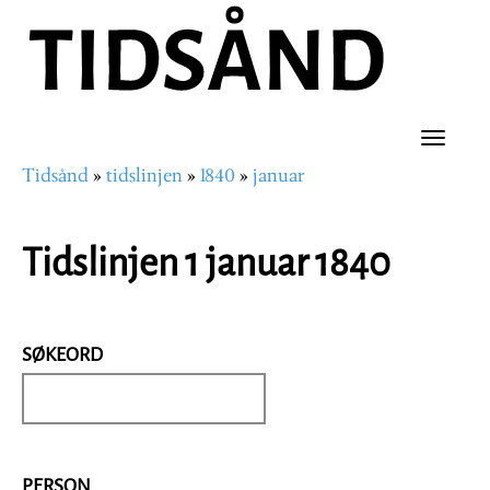
Hopp
til
hovedinnhold
Toggle
Tidsånd
tidslinjen
1840
januar
naviga
Navigasjonssti
Tidslinjen 1 januar 1840
SØKEORD
PERSON