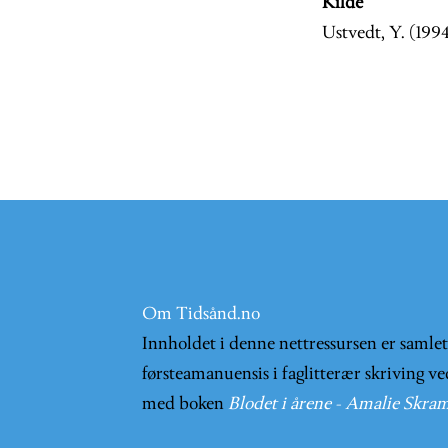
Kilde
Ustvedt, Y. (1994
Om Tidsånd.no
Innholdet i denne nettressursen er samle
førsteamanuensis i faglitterær skriving ve
med boken
Blodet i årene - Amalie Skram