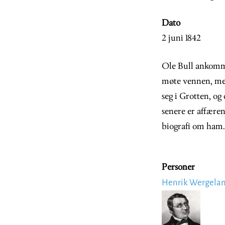
Dato
2 juni 1842
Ole Bull ankomm
møte vennen, men
seg i Grotten, o
senere er affære
biografi om ham.
Personer
Henrik Wergela
Image