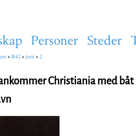
skap
Personer
Steder
jen
1842
juni
2
sti
 ankommer Christiania med båt 
avn