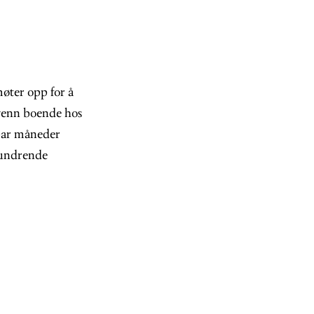
øter opp for å
 venn boende hos
 par måneder
eundrende