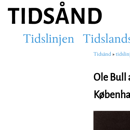
Hopp
til
hovedinnhold
Tidslinjen
Tidsland
Main
Tidsånd
tidslin
Navigasjons
navigation
Ole Bull
Københ
Image