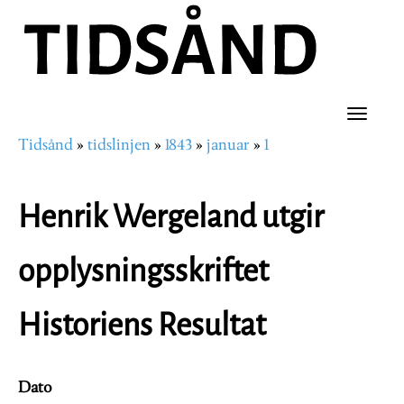
Hopp
til
hovedinnhold
Toggle
Tidsånd
tidslinjen
1843
januar
1
naviga
Navigasjonssti
Henrik Wergeland utgir
opplysningsskriftet
Historiens Resultat
Dato