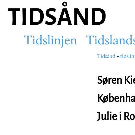
Hopp
til
hovedinnhold
Tidslinjen
Tidsland
Main
Tidsånd
tidslin
Navigasjons
navigation
Søren Ki
Københav
Julie i R