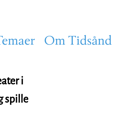
Temaer
Om Tidsånd
ater i
 spille