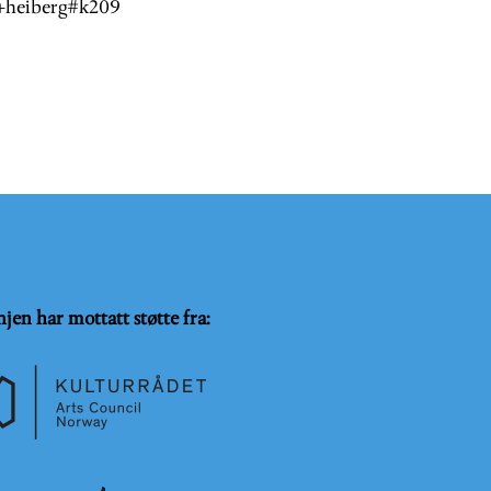
e+heiberg#k209
njen har mottatt støtte fra: