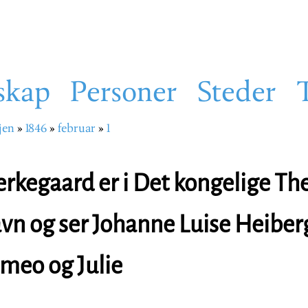
skap
Personer
Steder
jen
1846
februar
1
sti
erkegaard er i Det kongelige The
n og ser Johanne Luise Heiberg
omeo og Julie