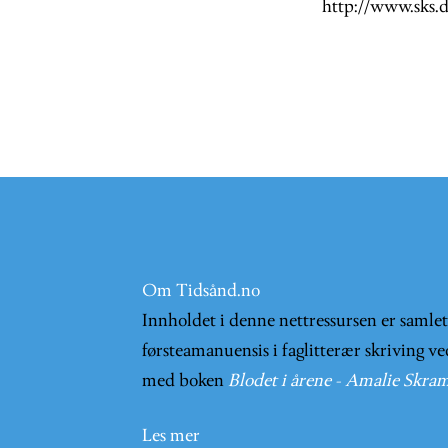
http://www.sks
Om Tidsånd.no
Innholdet i denne nettressursen er samle
førsteamanuensis i faglitterær skriving ve
med boken
Blodet i årene - Amalie Skram
Les mer