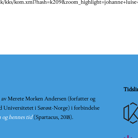
.dk/kks/kom.xml?hash=k209&zoom_highlight=johanne+luis
Tidsli
t av Merete Morken Andersen (forfatter og
d Universitetet i Sørøst-Norge) i forbindelse
 og hennes tid
(Spartacus, 2018).