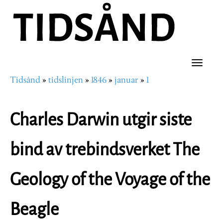
Hopp
til
hovedinnhold
Toggle
Tidsånd
tidslinjen
1846
januar
1
naviga
Navigasjonssti
Charles Darwin utgir siste
bind av trebindsverket The
Geology of the Voyage of the
Beagle