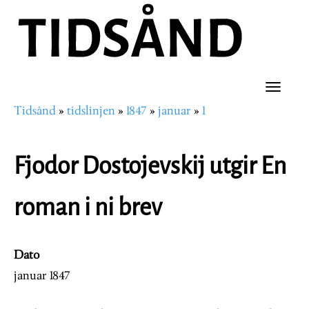
Hopp
til
hovedinnhold
Toggle
Tidsånd
tidslinjen
1847
januar
1
naviga
Navigasjonssti
Fjodor Dostojevskij utgir En
roman i ni brev
Dato
januar 1847