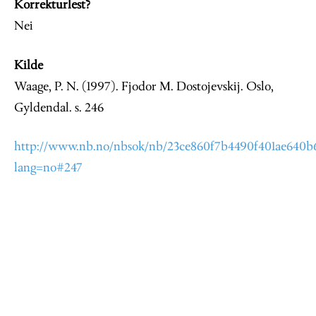
Korrekturlest?
Nei
Kilde
Waage, P. N. (1997). Fjodor M. Dostojevskij. Oslo,
Gyldendal. s. 246
http://www.nb.no/nbsok/nb/23ce860f7b4490f401ae640b6
lang=no#247