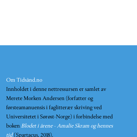
Om Tidsånd.no
Innholdet i denne nettressursen er samlet av
Merete Morken Andersen (forfatter og
førsteamanuensis i faglitterær skriving ved
Universitetet i Sørøst-Norge) i forbindelse med
boken
Blodet i årene - Amalie Skram og hennes
tid
(Spartacus, 2018).