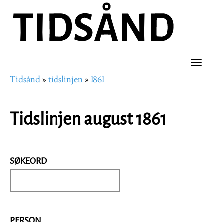
Hopp
til
hovedinnhold
Toggle
Tidsånd
tidslinjen
1861
naviga
Navigasjonssti
Tidslinjen august 1861
SØKEORD
PERSON