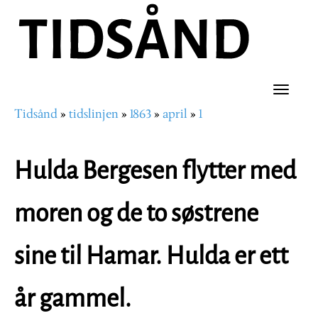
Hopp
til
hovedinnhold
Toggle
Tidsånd
tidslinjen
1863
april
1
naviga
Navigasjonssti
Hulda Bergesen flytter med
moren og de to søstrene
sine til Hamar. Hulda er ett
år gammel.