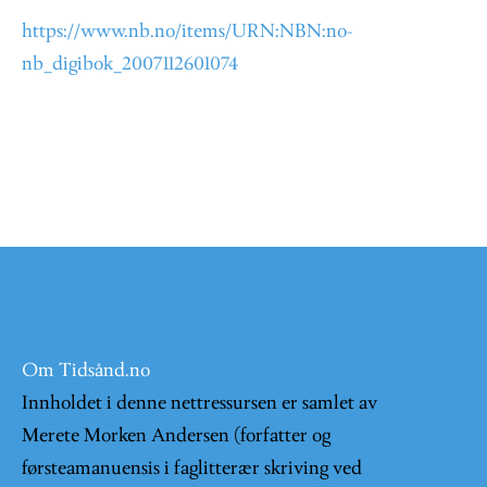
https://www.nb.no/items/URN:NBN:no-
nb_digibok_2007112601074
Om Tidsånd.no
Innholdet i denne nettressursen er samlet av
Merete Morken Andersen (forfatter og
førsteamanuensis i faglitterær skriving ved