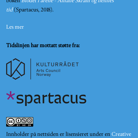
boken
Blodet i årene - Amalie Skram og hennes
tid
(Spartacus, 2018).
Les mer
Tidslinjen har mottatt støtte fra:
Innholder på nettsiden er lisensieret under en
Creative