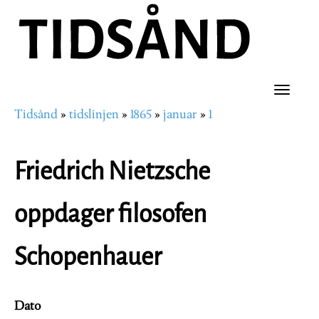
Hopp
til
hovedinnhold
Toggle
Tidsånd
tidslinjen
1865
januar
1
naviga
Navigasjonssti
Friedrich Nietzsche
oppdager filosofen
Schopenhauer
Dato