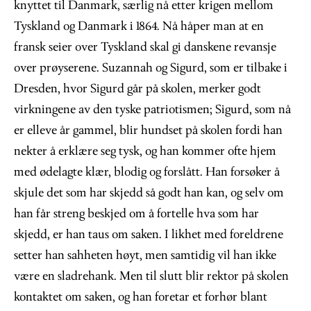
knyttet til Danmark, særlig nå etter krigen mellom
Tyskland og Danmark i 1864. Nå håper man at en
fransk seier over Tyskland skal gi danskene revansje
over prøyserene. Suzannah og Sigurd, som er tilbake i
Dresden, hvor Sigurd går på skolen, merker godt
virkningene av den tyske patriotismen; Sigurd, som nå
er elleve år gammel, blir hundset på skolen fordi han
nekter å erklære seg tysk, og han kommer ofte hjem
med ødelagte klær, blodig og forslått. Han forsøker å
skjule det som har skjedd så godt han kan, og selv om
han får streng beskjed om å fortelle hva som har
skjedd, er han taus om saken. I likhet med foreldrene
setter han sahheten høyt, men samtidig vil han ikke
være en sladrehank. Men til slutt blir rektor på skolen
kontaktet om saken, og han foretar et forhør blant