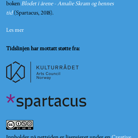
boken
Blodet i årene - Amalie Skram og hennes
tid
(Spartacus, 2018).
Les mer
Tidslinjen har mottatt støtte fra:
Innholder på nettsiden er lisensieret under en
Creative