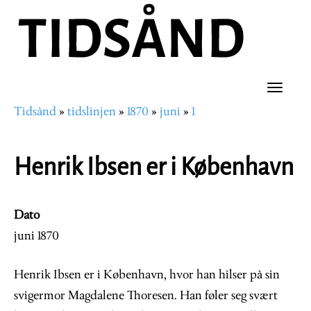
Hopp
til
hovedinnhold
Toggle
Tidsånd
tidslinjen
1870
juni
1
naviga
Navigasjonssti
Henrik Ibsen er i København
Dato
juni 1870
Henrik Ibsen er i København, hvor han hilser på sin
svigermor Magdalene Thoresen. Han føler seg svært