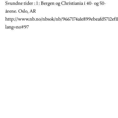
Svundne tider : 1 : Bergen og Christiania i 40- og 50-
årene. Oslo, AR
http://www.nb.no/nbsok/nb/9667174a1e899ebeafd5712ef11
lang=no#97