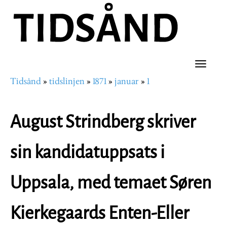
Hopp
til
hovedinnhold
Toggle
Tidsånd
tidslinjen
1871
januar
1
naviga
Navigasjonssti
August Strindberg skriver
sin kandidatuppsats i
Uppsala, med temaet Søren
Kierkegaards Enten-Eller