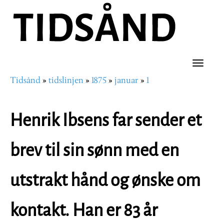
Hopp
til
hovedinnhold
Toggle
Tidsånd
tidslinjen
1875
januar
1
naviga
Navigasjonssti
Henrik Ibsens far sender et
brev til sin sønn med en
utstrakt hånd og ønske om
kontakt. Han er 83 år