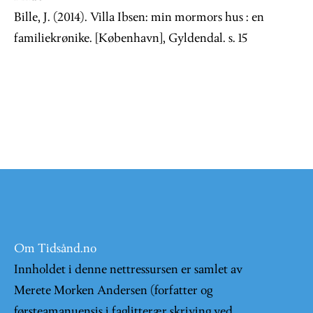
Bille, J. (2014). Villa Ibsen: min mormors hus : en
familiekrønike. [København], Gyldendal. s. 15
Om Tidsånd.no
Innholdet i denne nettressursen er samlet av
Merete Morken Andersen (forfatter og
førsteamanuensis i faglitterær skriving ved