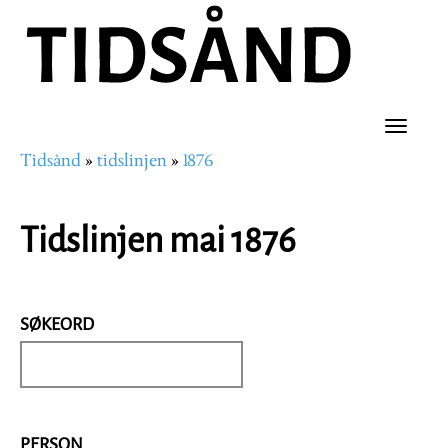
Hopp
til
hovedinnhold
Toggle
Tidsånd
tidslinjen
1876
naviga
Navigasjonssti
Tidslinjen mai 1876
SØKEORD
PERSON