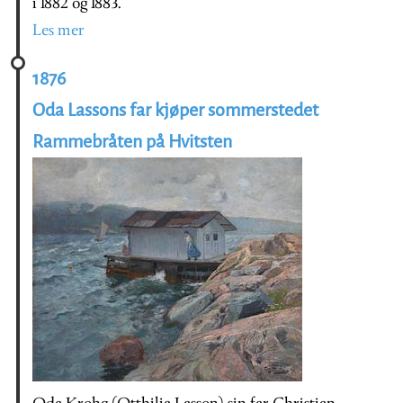
i 1882 og 1883.
Les mer
1876
Oda Lassons far kjøper sommerstedet
Rammebråten på Hvitsten