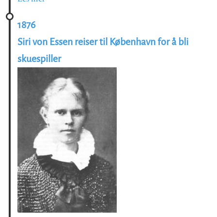
1876
Siri von Essen reiser til København for å bli
skuespiller