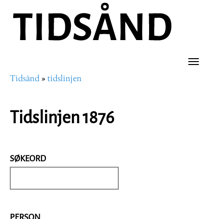
Hopp
til
hovedinnhold
Toggle
Tidsånd
tidslinjen
naviga
Navigasjonssti
Tidslinjen 1876
SØKEORD
PERSON