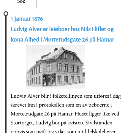
1 januar 1876
Ludvig Alver er leieboer hos Nils Fliflet og
kona Alhed i Morterudsgate 26 på Hamar
Ludvig Alver blir i folketellingen som utføres i dag
skrevet inn i protokollen som en av beboerne i
Mortetrudgate 26 på Hamar. Huset ligger like ved
Stortorget, Ludvig bor på kvisten. Sivilstanden
oppgis som ugift, og yrket som middelskolelærer.