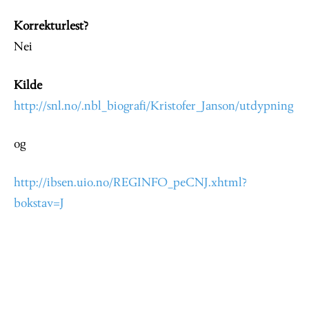
Korrekturlest?
Nei
Kilde
http://snl.no/.nbl_biografi/Kristofer_Janson/utdypning
og
http://ibsen.uio.no/REGINFO_peCNJ.xhtml?
bokstav=J