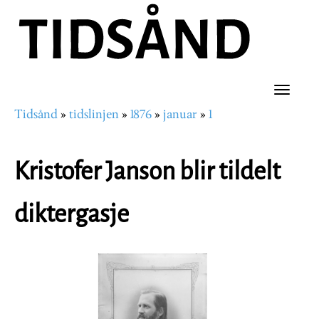
Hopp
til
hovedinnhold
Toggle
Tidsånd
tidslinjen
1876
januar
1
naviga
Navigasjonssti
Kristofer Janson blir tildelt
diktergasje
Image