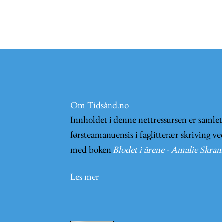
Om Tidsånd.no
Innholdet i denne nettressursen er samle
førsteamanuensis i faglitterær skriving ve
med boken
Blodet i årene - Amalie Skram
Les mer