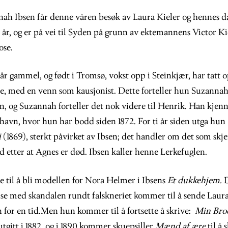
ah Ibsen får denne våren besøk av Laura Kieler og hennes 
re år, og er på vei til Syden på grunn av ektemannens Victor Ki
ose.
år gammel, og født i Tromsø, vokst opp i Steinkjær, har tatt
e, med en venn som kausjonist. Dette forteller hun Suzanna
n, og Suzannah forteller det nok videre til Henrik. Han kjenn
nhavn, hvor hun har bodd siden 1872. For ti år siden utga hu
i
(1869), sterkt påvirket av Ibsen; det handler om det som skj
 etter at Agnes er død. Ibsen kaller henne Lerkefuglen.
 til å bli modellen for Nora Helmer i Ibsens
Et dukkehjem.
D
else med skandalen rundt falskneriet kommer til å sende Laur
 for en tid.Men hun kommer til å fortsette å skrive:
Min Br
utgitt i 1882, og i 1890 kommer skuepsiller
Mænd af ære
til å 