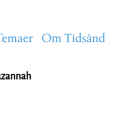
Temaer
Om Tidsånd
Suzannah