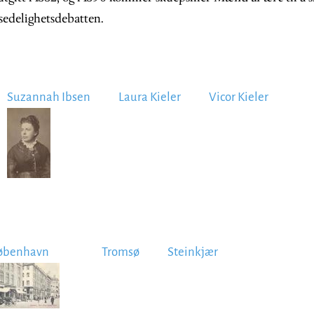
sedelighetsdebatten.
Suzannah Ibsen
Laura Kieler
Vicor Kieler
Image
øbenhavn
Tromsø
Steinkjær
mage