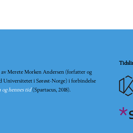
Tidsli
t av Merete Morken Andersen (forfatter og
d Universitetet i Sørøst-Norge) i forbindelse
 og hennes tid
(Spartacus, 2018).