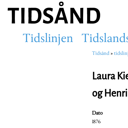
Hopp
til
hovedinnhold
Tidslinjen
Tidsland
Main
Tidsånd
tidslin
Navigasjons
navigation
Laura Ki
og Henri
Dato
1876