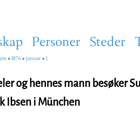
skap
Personer
Steder
jen
1876
januar
1
sti
eler og hennes mann besøker 
k Ibsen i München