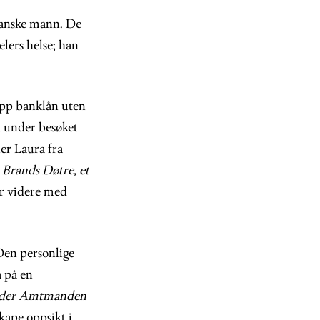
danske mann. De
elers helse; han
 opp banklån uten
h under besøket
er Laura fra
n
Brands Døtre, et
er videre med
en personlige
a på en
oder Amtmanden
skape oppsikt i