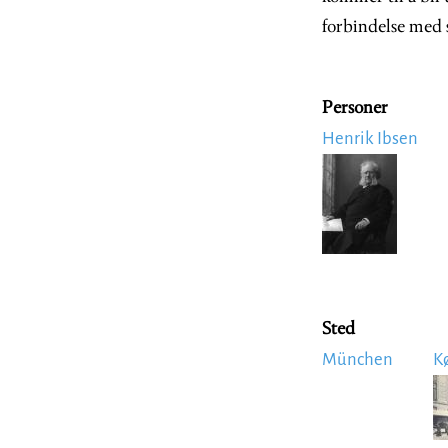
forbindelse med 
Personer
Henrik Ibsen
Image
Sted
München
K
I