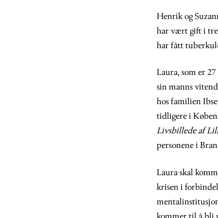
Henrik og Suzann
har vært gift i t
har fått tuberkul
Laura, som er 27 
sin manns vitend
hos familien Ibse
tidligere i Købe
Livsbillede af Lil
personene i Brand
Laura skal komme
krisen i forbind
mentalinstitusjon
kommer til å bli 