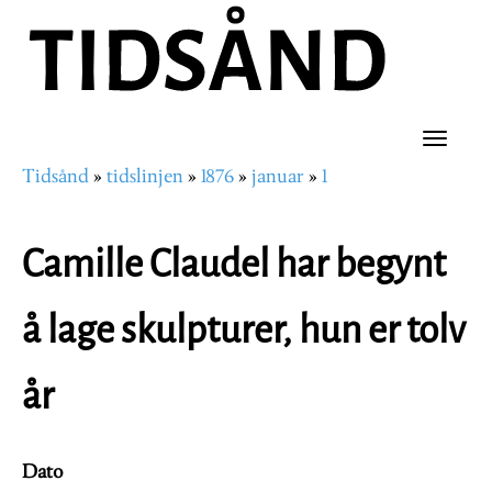
Hopp
til
hovedinnhold
Toggle
Tidsånd
tidslinjen
1876
januar
1
naviga
Navigasjonssti
Camille Claudel har begynt
å lage skulpturer, hun er tolv
år
Dato