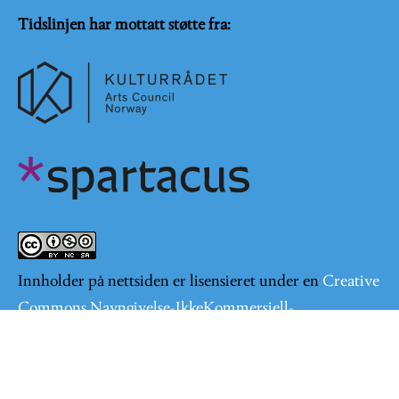
Tidslinjen har mottatt støtte fra:
Innholder på nettsiden er lisensieret under en
Creative
Commons Navngivelse-IkkeKommersiell-
DelPåSammeVilkår 4.0 Internasjonal lisens
.
Logg på
User