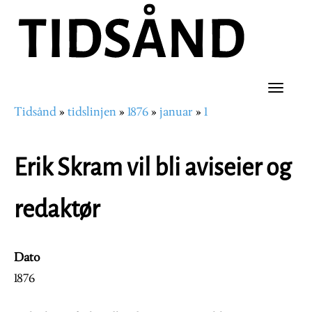
Hopp
til
hovedinnhold
Toggle
Tidsånd
tidslinjen
1876
januar
1
naviga
Navigasjonssti
Erik Skram vil bli aviseier og
redaktør
Dato
1876