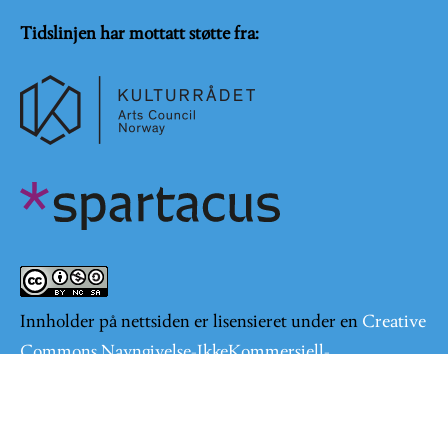
Tidslinjen har mottatt støtte fra:
Innholder på nettsiden er lisensieret under en
Creative
Commons Navngivelse-IkkeKommersiell-
DelPåSammeVilkår 4.0 Internasjonal lisens
.
Logg på
User