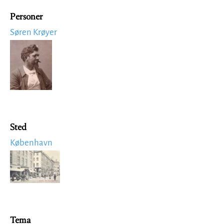
Personer
Søren Krøyer
Image
Sted
København
Image
Tema