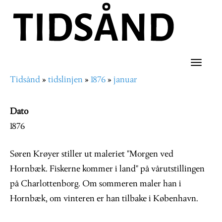
Hopp
til
hovedinnhold
Toggle
Tidsånd
tidslinjen
1876
januar
naviga
Navigasjonssti
Dato
1876
Søren Krøyer stiller ut maleriet "Morgen ved
Hornbæk. Fiskerne kommer i land" på vårutstillingen
på Charlottenborg. Om sommeren maler han i
Hornbæk, om vinteren er han tilbake i København.