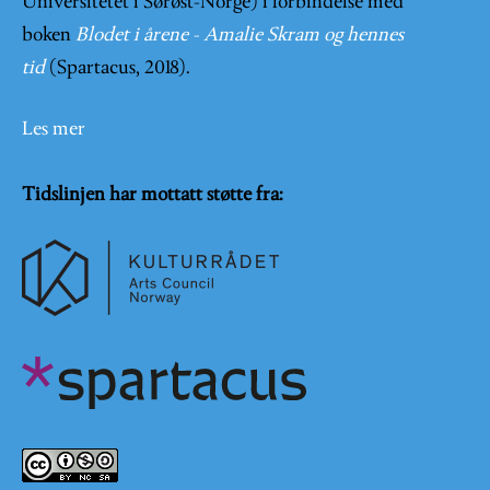
Universitetet i Sørøst-Norge) i forbindelse med
boken
Blodet i årene - Amalie Skram og hennes
tid
(Spartacus, 2018).
Les mer
Tidslinjen har mottatt støtte fra: