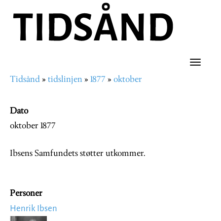
Hopp
til
hovedinnhold
Toggle
Tidsånd
tidslinjen
1877
oktober
naviga
Navigasjonssti
Dato
oktober 1877
Ibsens Samfundets støtter utkommer.
Personer
Henrik Ibsen