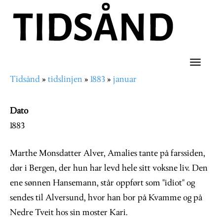
Hopp
til
hovedinnhold
Toggle
Tidsånd
tidslinjen
1883
januar
naviga
Navigasjonssti
Dato
1883
Marthe Monsdatter Alver, Amalies tante på farssiden,
dør i Bergen, der hun har levd hele sitt voksne liv. Den
ene sønnen Hansemann, står oppført som "idiot" og
sendes til Alversund, hvor han bor på Kvamme og på
Nedre Tveit hos sin moster Kari.