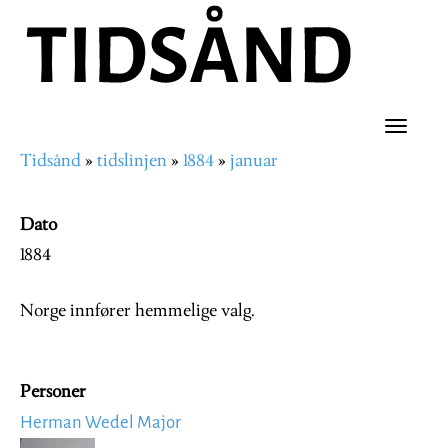
Hopp
til
hovedinnhold
Toggle
Tidsånd
tidslinjen
1884
januar
naviga
Navigasjonssti
Dato
1884
Norge innfører hemmelige valg.
Personer
Herman Wedel Major