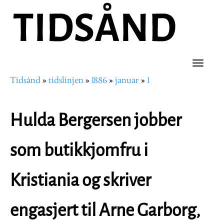
Hopp
til
hovedinnhold
Toggle
Tidsånd
tidslinjen
1886
januar
1
naviga
Navigasjonssti
Hulda Bergersen jobber
som butikkjomfru i
Kristiania og skriver
engasjert til Arne Garborg,