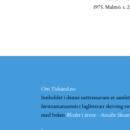
1975. Malmö. s. 
Om Tidsånd.no
Innholdet i denne nettressursen er samle
førsteamanuensis i faglitterær skriving ve
med boken
Blodet i årene - Amalie Skram