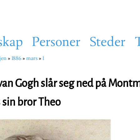
skap
Personer
Steder
jen
1886
mars
1
sti
van Gogh slår seg ned på Montm
 sin bror Theo