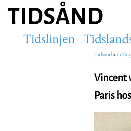
Hopp
til
hovedinnhold
Tidslinjen
Tidsland
Main
Tidsånd
tidslin
Navigasjons
navigation
Vincent 
Paris hos
Image