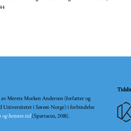
244
Tidsli
t av Merete Morken Andersen (forfatter og
d Universitetet i Sørøst-Norge) i forbindelse
 og hennes tid
(Spartacus, 2018).