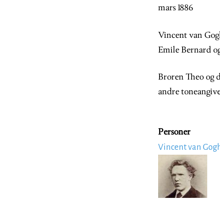
mars 1886
Vincent van Gogh
Emile Bernard og
Broren Theo og d
andre toneangiv
Personer
Vincent van Gog
Image