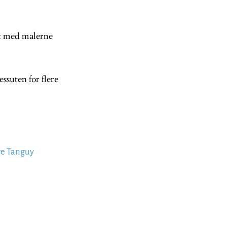
nt med malerne
ssuten for flere
re Tanguy