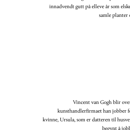
innadvendt gutt på elleve år som elsk
samle planter 
Vincent van Gogh blir over
kunsthandlerfirmaet han jobber fo
kvinne, Ursula, som er datteren til husv
begynt å job