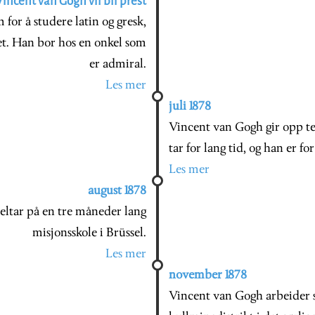
Vincent van Gogh vil bli prest
for å studere latin og gresk,
et. Han bor hos en onkel som
er admiral.
Les mer
juli 1878
Vincent van Gogh gir opp te
tar for lang tid, og han er fo
Les mer
august 1878
deltar på en tre måneder lang
misjonsskole i Brüssel.
Les mer
november 1878
Vincent van Gogh arbeider s