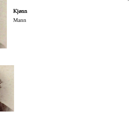
Kjønn
Mann