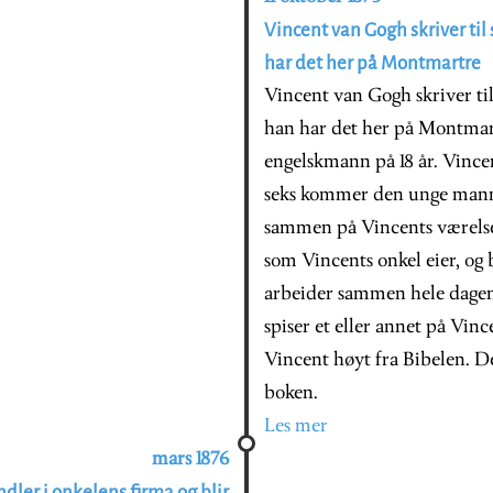
Vincent van Gogh skriver til
har det her på Montmartre
Vincent van Gogh skriver ti
han har det her på Montma
engelskmann på 18 år. Vinc
seks kommer den unge manne
sammen på Vincents værelse
som Vincents onkel eier, og 
arbeider sammen hele dage
spiser et eller annet på Vinc
Vincent høyt fra Bibelen. D
boken.
Les mer
mars 1876
ler i onkelens firma og blir