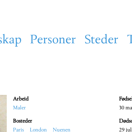
skap
Personer
Steder
Arbeid
Fødse
Maler
30 ma
Bosteder
Døds
Paris
London
Nuenen
29 jul