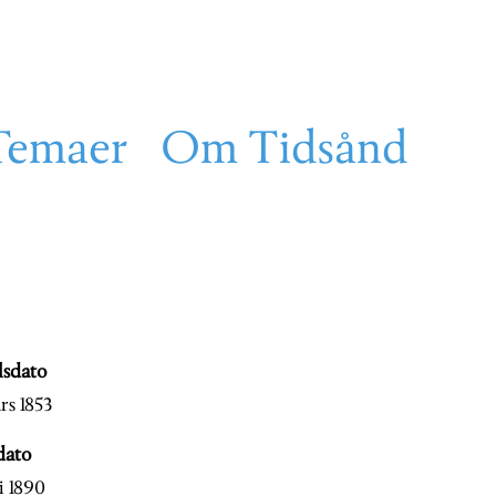
Temaer
Om Tidsånd
lsdato
rs 1853
dato
i 1890