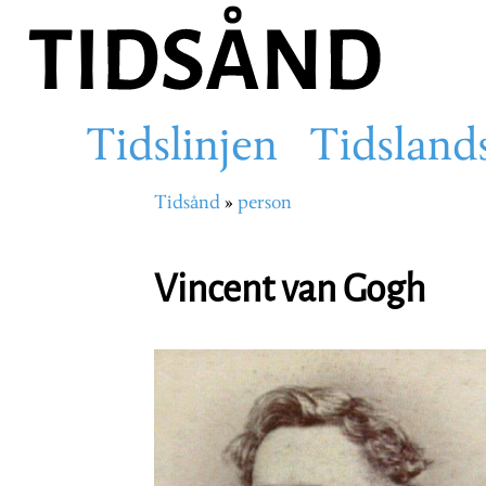
Hopp
til
hovedinnhold
Tidslinjen
Tidsland
Main
Tidsånd
person
Navigasjonssti
navigation
Vincent van Gogh
Portrettbilde