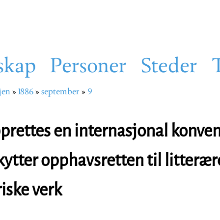
skap
Personer
Steder
jen
1886
september
9
sti
pprettes en internasjonal konve
ytter opphavsretten til litterær
iske verk