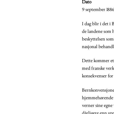
Dato
9 september 188
I dag blir i det 
de landene som ha
beskyttelsen som 
nasjonal behandl
Dette kommer ette
med franske verk,
konsekvenser for
Bernkonvensjonen
hjemmehørende i 
verner sine egne 
dårligere enn ute