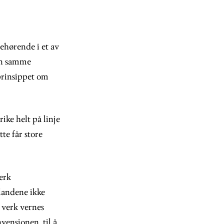
mehørende i et av
den samme
 prinsippet om
ike helt på linje
te får store
erk
 landene ikke
e verk vernes
vensjonen, til å