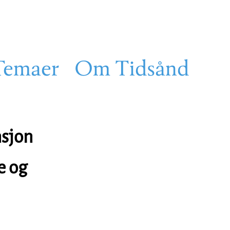
Temaer
Om Tidsånd
nsjon
e og