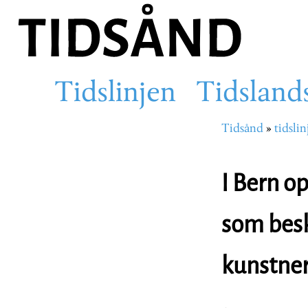
Hopp
til
hovedinnhold
Tidslinjen
Tidsland
Main
Tidsånd
tidslin
Navigasjons
navigation
I Bern o
som besk
kunstner