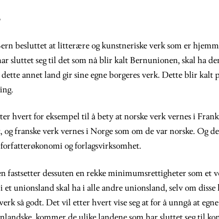
6
i Bern besluttet at litterære og kunstneriske verk som er hjem
r sluttet seg til det som nå blir kalt Bernunionen, skal ha 
dette annet land gir sine egne borgeres verk. Dette blir kalt
ing.
r hvert for eksempel til å bety at norske verk vernes i Frankr
 og franske verk vernes i Norge som om de var norske. Og det
 forfatterøkonomi og forlagsvirksomhet.
 fastsetter dessuten en rekke minimumsrettigheter som et v
et unionsland skal ha i alle andre unionsland, selv om disse
verk så godt. Det vil etter hvert vise seg at for å unngå at egn
nlandske, kommer de ulike landene som har sluttet seg til kon