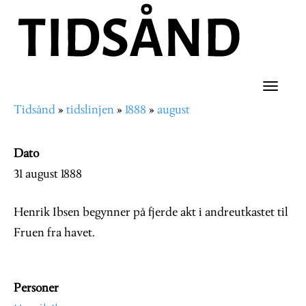
Hopp
til
hovedinnhold
Toggle
Tidsånd
tidslinjen
1888
august
naviga
Navigasjonssti
Dato
31 august 1888
Henrik Ibsen begynner på fjerde akt i andreutkastet til
Fruen fra havet.
Personer