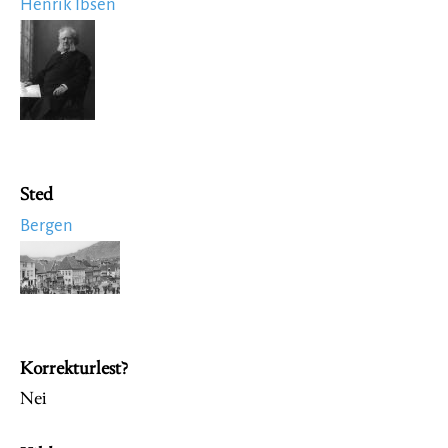
Henrik Ibsen
Image
Sted
Bergen
Image
Korrekturlest?
Nei