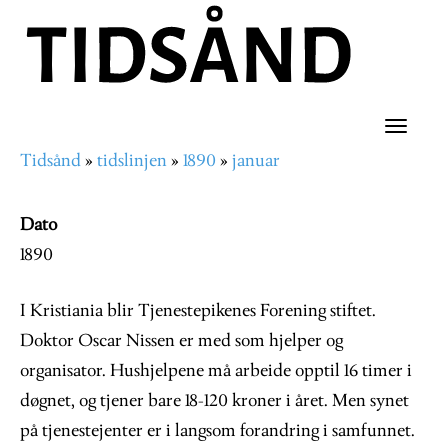
Hopp
til
hovedinnhold
Toggle
Tidsånd
tidslinjen
1890
januar
naviga
Navigasjonssti
Dato
1890
I Kristiania blir Tjenestepikenes Forening stiftet.
Doktor Oscar Nissen er med som hjelper og
organisator. Hushjelpene må arbeide opptil 16 timer i
døgnet, og tjener bare 18-120 kroner i året. Men synet
på tjenestejenter er i langsom forandring i samfunnet.