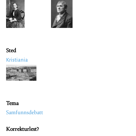
Image
Image
Sted
Kristiania
Image
Tema
Samfunnsdebatt
Korrekturlest?