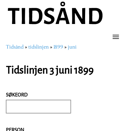
Hopp
til
hovedinnhold
Toggle
Tidsånd
tidslinjen
1899
juni
naviga
Navigasjonssti
Tidslinjen 3 juni 1899
SØKEORD
PERSON