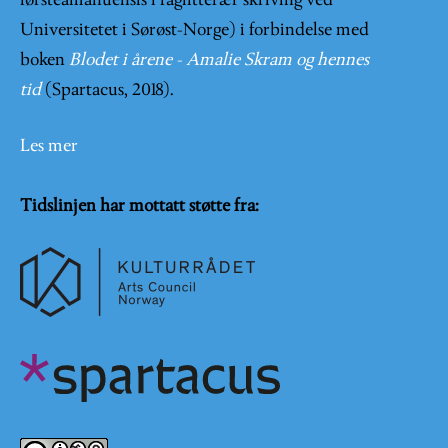
førsteamanuensis i faglitterær skriving ved
Universitetet i Sørøst-Norge) i forbindelse med
boken
Blodet i årene - Amalie Skram og hennes
tid
(Spartacus, 2018).
Les mer
Tidslinjen har mottatt støtte fra: