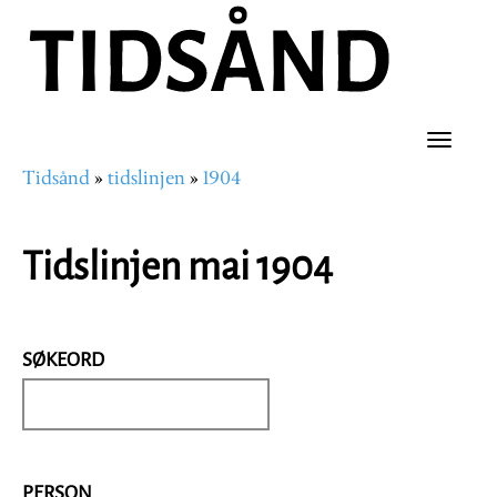
Hopp
til
hovedinnhold
Toggle
Tidsånd
tidslinjen
1904
naviga
Navigasjonssti
Tidslinjen mai 1904
SØKEORD
PERSON