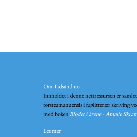
Om Tidsånd.no
Innholdet i denne nettressursen er samle
førsteamanuensis i faglitterær skriving ve
med boken
Blodet i årene - Amalie Skram
Les mer