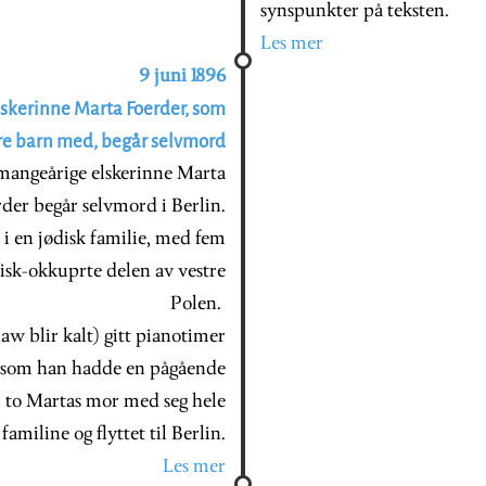
synspunkter på teksten.
Les mer
9 juni 1896
skerinne Marta Foerder, som
re barn med, begår selvmord
mangeårige elskerinne Marta
der begår selvmord i Berlin.
 i en jødisk familie, med fem
sisk-okkuprte delen av vestre
Polen.
w blir kalt) gitt pianotimer
a, som han hadde en pågående
, to Martas mor med seg hele
familine og flyttet til Berlin.
Les mer