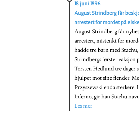
18 juni 1896
August Strindberg får beskj
arrestert for mordet på els
August Strindberg får nyhe
arrestert, mistenkt for mord
hadde tre barn med Stachu, 
Strindbergs første reaksjon p
Torsten Hedlund tre dager se
hjulpet mot sine fiender. Me
Przyszewski enda sterkere. 
Inferno, gir han Stachu nav
Les mer