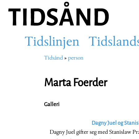
Hopp
til
hovedinnhold
Tidslinjen
Tidsland
Main
Tidsånd
person
Navigasjonssti
navigation
Marta Foerder
Galleri
Dagny Juel og Stanis
Dagny Juel gifter seg med Stanislaw Pr