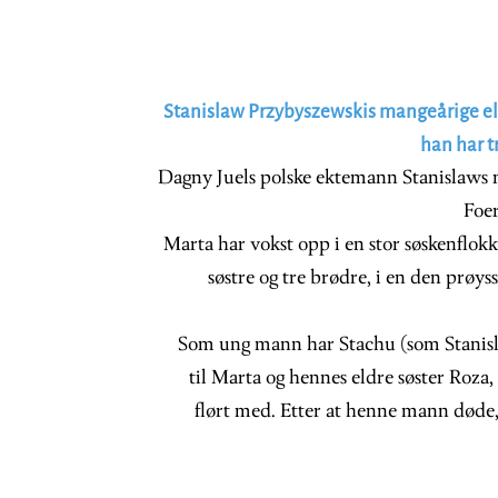
Stanislaw Przybyszewskis mangeårige el
han har t
Dagny Juels polske ektemann Stanislaws 
Foer
Marta har vokst opp i en stor søskenflokk
søstre og tre brødre, i en den prøys
Som ung mann har Stachu (som Stanisla
til Marta og hennes eldre søster Roz
flørt med. Etter at henne mann døde