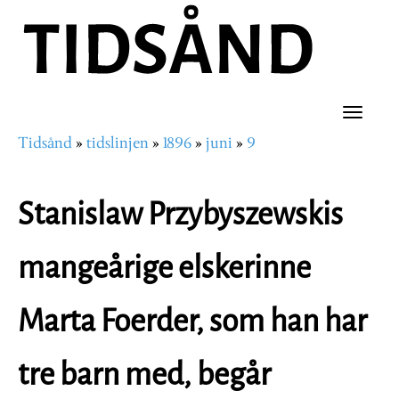
Hopp
til
hovedinnhold
Toggle
Tidsånd
tidslinjen
1896
juni
9
naviga
Navigasjonssti
Stanislaw Przybyszewskis
mangeårige elskerinne
Marta Foerder, som han har
tre barn med, begår