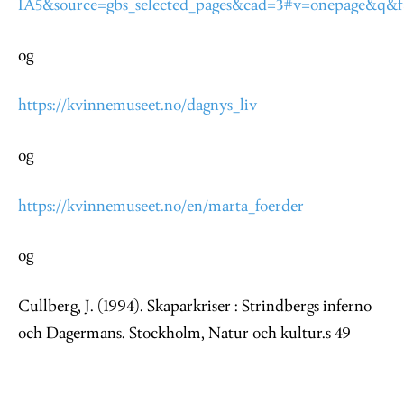
IA5&source=gbs_selected_pages&cad=3#v=onepage&q&f=
og
https://kvinnemuseet.no/dagnys_liv
og
https://kvinnemuseet.no/en/marta_foerder
og
Cullberg, J. (1994). Skaparkriser : Strindbergs inferno
och Dagermans. Stockholm, Natur och kultur.s 49