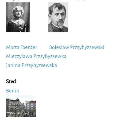
Image
Image
Marta Foerder
Boleslaw Przsybyzsewski
Mieczylawa Przsybyzsewka
Janina Przsybyzsewska
Sted
Berlin
Image