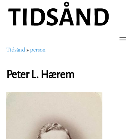
Hopp
til
hovedinnhold
Toggle
Tidsånd
person
naviga
Navigasjonssti
Peter L. Hærem
Portrettbilde