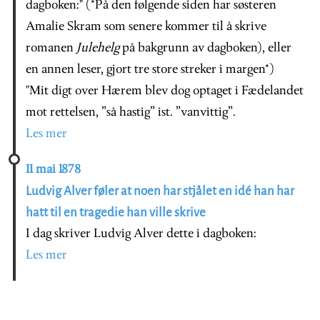
dagboken:"
(*På den følgende siden har søsteren
Amalie Skram som senere kommer til å skrive
romanen
Julehelg
på bakgrunn av dagboken), eller
en annen leser, gjort tre store streker i margen*)
"Mit digt over Hærem blev dog optaget i Fædelandet
mot rettelsen, ”så hastig” ist. ”vanvittig”.
Les mer
11 mai 1878
Ludvig Alver føler at noen har stjålet en idé han har
hatt til en tragedie han ville skrive
I dag skriver Ludvig Alver dette i dagboken:
Les mer