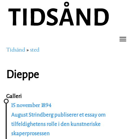
Hopp
til
hovedinnhold
Toggle
Tidsånd
sted
naviga
Navigasjonssti
Dieppe
Galleri
15 november 1894
August Strindberg publiserer et essay om
tilfeldighetens rolle i den kunstneriske
skaperprosessen