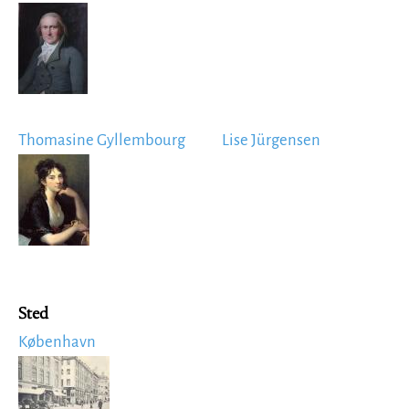
Image
Thomasine Gyllembourg
Lise Jürgensen
Image
Sted
København
Image