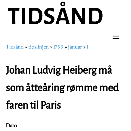
Hopp
til
hovedinnhold
Toggle
Tidsånd
tidslinjen
1799
januar
1
naviga
Navigasjonssti
Johan Ludvig Heiberg må
som åtteåring rømme med
faren til Paris
Dato