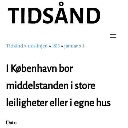
Hopp
til
hovedinnhold
Toggle
Tidsånd
tidslinjen
1813
januar
1
naviga
Navigasjonssti
I København bor
middelstanden i store
leiligheter eller i egne hus
Dato