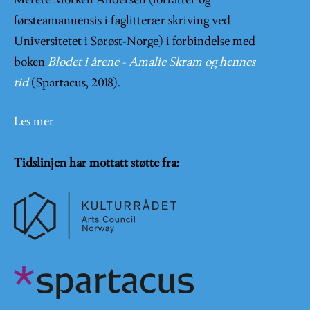
Merete Morken Andersen (forfatter og
førsteamanuensis i faglitterær skriving ved
Universitetet i Sørøst-Norge) i forbindelse med
boken
Blodet i årene - Amalie Skram og hennes
tid
(Spartacus, 2018).
Les mer
Tidslinjen har mottatt støtte fra: