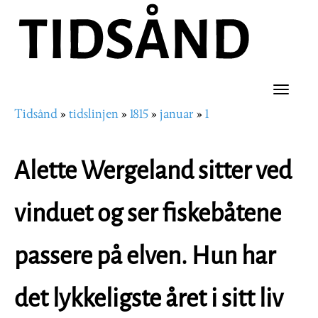
Hopp
til
hovedinnhold
Toggle
Tidsånd
tidslinjen
1815
januar
1
naviga
Navigasjonssti
Alette Wergeland sitter ved
vinduet og ser fiskebåtene
passere på elven. Hun har
det lykkeligste året i sitt liv