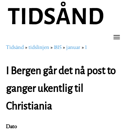
Hopp
til
hovedinnhold
Toggle
Tidsånd
tidslinjen
1815
januar
1
naviga
Navigasjonssti
I Bergen går det nå post to
ganger ukentlig til
Christiania
Dato