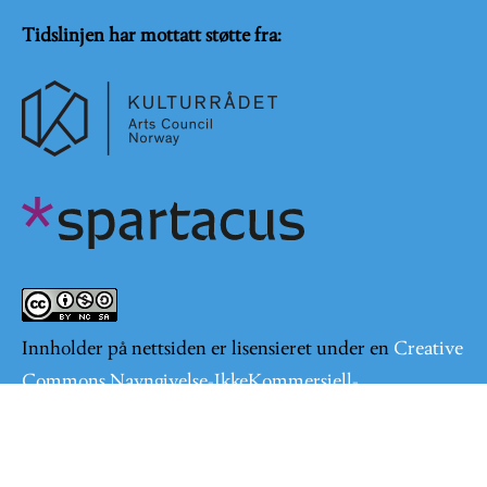
Tidslinjen har mottatt støtte fra:
Innholder på nettsiden er lisensieret under en
Creative
Commons Navngivelse-IkkeKommersiell-
DelPåSammeVilkår 4.0 Internasjonal lisens
.
Logg på
User